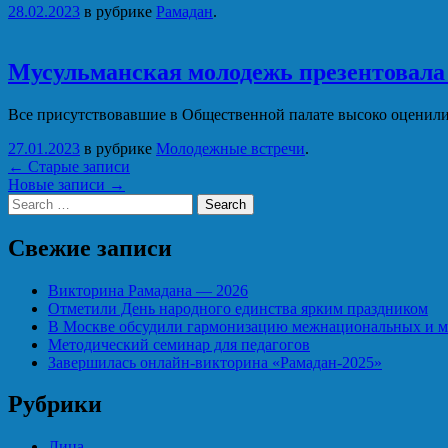
28.02.2023
в рубрике
Рамадан
.
Мусульманская молодежь презентовала
Все присутствовавшие в Общественной палате высоко оценил
27.01.2023
в рубрике
Молодежные встречи
.
Навигация
←
Старые записи
Новые записи
→
Search
Свежие записи
Викторина Рамадана — 2026
Отметили День народного единства ярким праздником
В Москве обсудили гармонизацию межнациональных и 
Методический семинар для педагогов
Завершилась онлайн-викторина «Рамадан-2025»
Рубрики
Лица