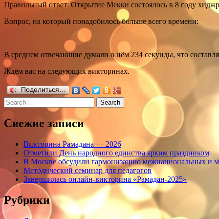
Правильный ответ: Открытие Мекки состоялось в 8 году хидж
Вопрос, на который понадобилось больше всего времени:
В среднем отвечающие думали о нём 234 секунды, что составля
Ждём вас на следующих викторинах.
Поделиться…
Search
Свежие записи
Викторина Рамадана — 2026
Отметили День народного единства ярким праздником
В Москве обсудили гармонизацию межнациональных и 
Методический семинар для педагогов
Завершилась онлайн-викторина «Рамадан-2025»
Рубрики