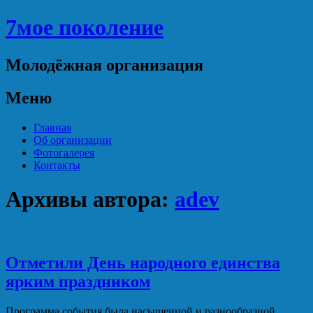
7мое поколение
Молодёжная организация
Меню
Перейти
Главная
к
Об организации
содержимому
Фотогалерея
Контакты
Архивы автора:
adev
Отметили День народного единства
ярким праздником
Программа события была насыщенной и разнообразной.