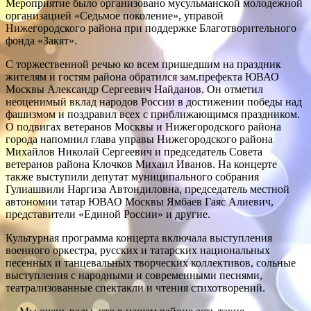
Мероприятие было организовано мусульманской молодежной
организацией «Седьмое поколение», управой
Нижегородского района при поддержке Благотворительного
фонда «Закят».
С торжественной речью ко всем пришедшим на праздник
жителям и гостям района обратился зам.префекта ЮВАО
Москвы Александр Сергеевич Найданов. Он отметил
неоценимый вклад народов России в достижении победы над
фашизмом и поздравил всех с приближающимся праздником.
О подвигах ветеранов Москвы и Нижегородского района
города напомнил глава управы Нижегородского района
Михайлов Николай Сергеевич и председатель Совета
ветеранов района Клочков Михаил Иванов. На концерте
также выступили депутат муниципального собрания
Гулиашвили Наргиза Автондиловна, председатель местной
автономии татар ЮВАО Москвы Ямбаев Гаяс Алиевич,
представители «Единой России» и другие.
Культурная программа концерта включала выступления
военного оркестра, русских и татарских национальных
песенных и танцевальных творческих коллективов, сольные
выступления с народными и современными песнями,
театрализованные спектакли и чтения стихотворений.