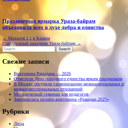
Праздничная ярмарка Ураза-байрам
объединила всех в духе добра и единства
Навигация
←
Махалля 2.1 в Казани
Грандиозный праздник Ураза-байрам
→
Search
Свежие записи
Викторина Рамадана — 2026
Отметили День народного единства ярким праздником
В Москве обсудили гармонизацию межнациональных и
межконфессиональных отношений
Методический семинар для педагогов
Завершилась онлайн-викторина «Рамадан-2025»
Рубрики
Лица