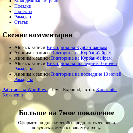
Молодежные встречи
Поездки
Проекты
Рамадан
Статьи
Свежие комментарии
Almaz
к записи
Викторина на Курбан-байрам
Аноним
к записи
Викторина на Курбан-байрам
Аноним
к записи
Викторина на Курбан-байрам
Almaz
к записи
Викторина на последние 10 ночей
Рамадана
Аноним
к записи
Викторина на последние 10 ночей
Рамадана
Работает на WordPress
|
Тема: Expound, автор:
Konstantin
Kovshenin
Больше на 7мое поколение
Оформите подписку, чтобы продолжить чтение и
получить доступ к полному архиву.