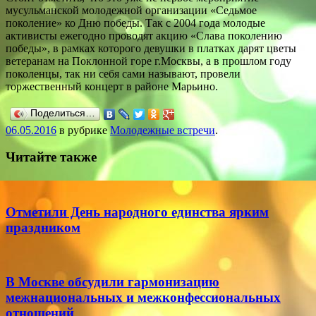
мусульманской молодежной организации «Седьмое
поколение» ко Дню победы. Так с 2004 года молодые
активисты ежегодно проводят акцию «Слава поколению
победы», в рамках которого девушки в платках дарят цветы
ветеранам на Поклонной горе г.Москвы, а в прошлом году
поколенцы, так ни себя сами называют, провели
торжественный концерт в районе Марьино.
Поделиться…
06.05.2016
в рубрике
Молодежные встречи
.
Читайте также
Отметили День народного единства ярким
праздником
В Москве обсудили гармонизацию
межнациональных и межконфессиональных
отношений