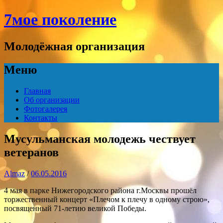
7мое поколение
Молодёжная организация
Меню
Перейти
Главная
к
Об организации
содержимому
Фотогалерея
Контакты
Мусульманская молодежь чествует
ветеранов
Almaz
/
06.05.2016
4 мая в парке Нижегородского района г.Москвы прошёл
торжественный концерт «Плечом к плечу в одному строю»,
посвященный 71-летию великой Победы.