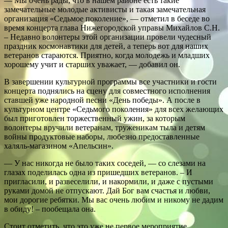
— Мы очень рады, что в нашем районе есть такие
замечательные молодые активисты и такая замечательная
организация «Седьмое поколение», — отметил в беседе во
время концерта глава Нижегородской управы Михайлов С.Н.
– Недавно волонтеры этой организации провели чудесный
праздник космонавтики для детей, а теперь вот для наших
ветеранов стараются. Приятно, когда молодежь и младших
хорошему учит и старших уважает, — добавил он.
В завершении культурной программы все участники и гости
концерта поднялись на сцену для совместного исполнения
ставшей уже народной песни «День победы». А после в
культурном центре «Седьмого поколения» для всех желающих
был приготовлен торжественный ужин, за которым
волонтеры вручили ветеранам, труженикам тыла и детям
войны продуктовые наборы, любезно предоставленные
халяль-магазином «Апельсин».
— У нас никогда не было таких соседей, — со слезами на
глазах поделилась одна из пришедших ветеранов. – И
пригласили, и развеселили, и накормили, и даже с пустыми
руками домой не отпускают. Дай Бог вам счастья и любви,
мои дорогие ребятки. Мы вас очень любим и никому не дадим
в обиду! – пообещала она.
Стоит отметить, что это уже не первое мероприятие