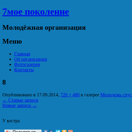
7мое поколение
Молодёжная организация
Меню
Перейти
Главная
к
Об организации
содержимому
Фотогалерея
Контакты
8
Опубликовано в
17.09.2014
,
720 × 480
в галерее
Молодежь спуст
←
Старые записи
Новые записи
→
У костра
Поделиться…