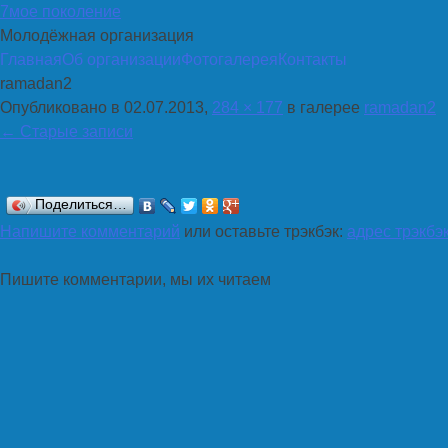
7мое поколение
Молодёжная организация
Перейти
Главная
Об организации
Фотогалерея
Контакты
к
ramadan2
содержимому
Опубликовано в
02.07.2013
,
284 × 177
в галерее
ramadan2
←
Старые записи
Поделиться…
Напишите комментарий
или оставьте трэкбэк:
адрес трэкбэ
Пишите комментарии, мы их читаем