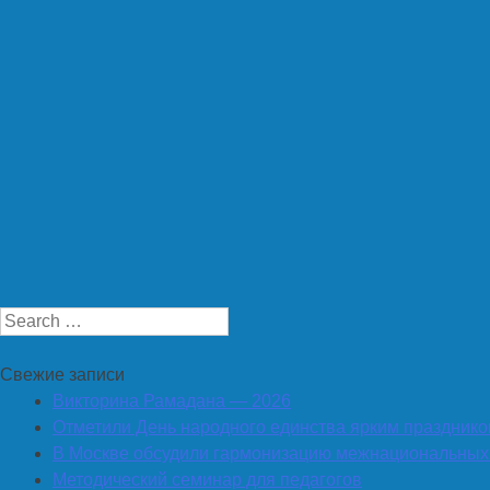
Search
Свежие записи
Викторина Рамадана — 2026
Отметили День народного единства ярким праздник
В Москве обсудили гармонизацию межнациональны
Методический семинар для педагогов