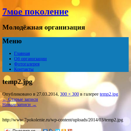
7мое поколение
Молодёжная организация
Меню
Перейти
Главная
к
Об организации
содержимому
Фотогалерея
Контакты
temp2.jpg
Опубликовано в
27.03.2014
,
300 × 300
в галерее
temp2.jpg
←
Старые записи
Новые записи
→
http://www.7pokolenie.ru/wp-content/uploads/2014/03/temp2.jpg
Поделиться…