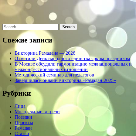
Search
Свежие записи
Викторина Рамадана — 2026
Отметили День народного единства ярким праздником
В Москве обсудили гармонизацию межнациональных и
межконфессиональных отношений
Методический семинар для педагогов
Завершилась онлайн-викторина «Рамадан-2025»
Рубрики
Лица
Молодежные встречи
Поездки
Проекты
Рамадан
Статьи