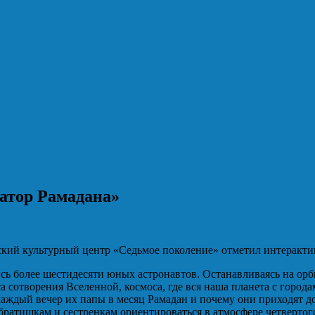
ватор Рамадана»
вский культурный центр «Седьмое поколение» отметил интеракт
ись более шестидесяти юных астронавтов. Останавливаясь на ор
 сотворения Вселенной, космоса, где вся наша планета с город
аждый вечер их папы в месяц Рамадан и почему они приходят до
атишкам и сестренкам ориентироваться в атмосфере четвертого