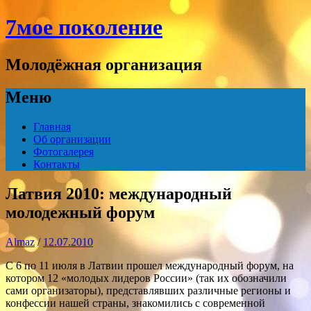
7мое поколение
Молодёжная организация
Меню
Перейти
Главная
к
Об организации
содержимому
Фотогалерея
Контакты
Латвия 2010: международный
молодежный форум
Almaz
/
12.07.2010
С 6 по 11 июля в Латвии прошел международный форум, на
котором 12 «молодых лидеров России» (так их обозначили
сами организаторы), представлявших различные регионы и
конфессии нашей страны, знакомились с современной