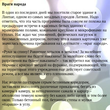
Враги народа
В один из последних дней мы посетили старое здание в
Лиепае, одном из самых западных городов Латвии. Надо
отметить, что эта часть программы была совсем не похожа на
предыдущие встречи в красивых белых зданиях с
мраморными полами, кожаными креслами и микрофонами на
столах. Нас ждал час унижений, физических нагрузок и
бессмысленных допросов, потому что в наших карточках уже
значилась причина пребывания на гауптвахте – «враг народа».
«Руки за спину! Равнение затылок в затылок! За малейшее
непослушание вы будете наказаны! За малейшее слово без
разрешения вы будете наказаны!» – так встретил нас охранник
тюрьмы с красной звездой на фуражке, подчеркивающей, что
на территории этого учреждения еще действует советский
режим, а все мы являемся его пленниками.
Нас водили по старым серым бетонным коридорам,
заставляли выполнять различные приказания, бегать из
камеры в камеру, за неподчинение сажали в карцер –
абсолютно темную комнату без каких либо щелей и тем более
окон. Только бетонный пол, бетонные стены и муляж
«параши» в углу.