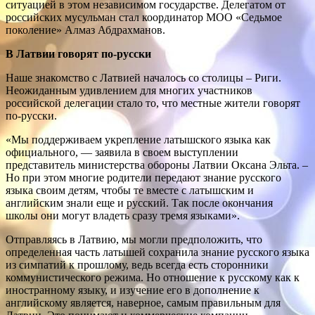
ситуацией в этом независимом государстве. Делегатом от
российских мусульман стал координатор МОО «Седьмое
поколение» Алмаз Абдрахманов.
В Латвии говорят по-русски
Наше знакомство с Латвией началось со столицы – Риги.
Неожиданным удивлением для многих участников
российской делегации стало то, что местные жители говорят
по-русски.
«Мы поддерживаем укрепление латышского языка как
официального, — заявила в своем выступлении
представитель министерства обороны Латвии Оксана Эльта. –
Но при этом многие родители передают знание русского
языка своим детям, чтобы те вместе с латышским и
английским знали еще и русский. Так после окончания
школы они могут владеть сразу тремя языками».
Отправляясь в Латвию, мы могли предположить, что
определенная часть латышей сохранила знание русского языка
из симпатий к прошлому, ведь всегда есть сторонники
коммунистического режима. Но отношение к русскому как к
иностранному языку, и изучение его в дополнение к
английскому является, наверное, самым правильным для