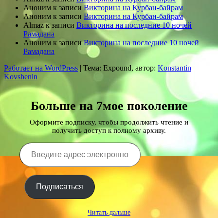
Аноним
к записи
Викторина на Курбан-байрам
Аноним
к записи
Викторина на Курбан-байрам
Almaz
к записи
Викторина на последние 10 ночей
Рамадана
Аноним
к записи
Викторина на последние 10 ночей
Рамадана
Работает на WordPress
|
Тема: Expound, автор:
Konstantin
Kovshenin
Больше на 7мое поколение
Оформите подписку, чтобы продолжить чтение и
получить доступ к полному архиву.
Введите
адрес
электронной
почты…
Подписаться
Читать дальше