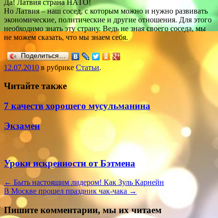
Да! Латвия страна НАТО!
Но Латвия – наш сосед, с которым можно и нужно развивать
экономические, политические и другие отношения. Для этого
необходимо знать эту страну. Ведь не зная своего соседа, мы
не можем сказать, что мы знаем себя.
Поделиться…
12.07.2010
в рубрике
Статьи
.
Читайте также
7 качеств хорошего мусульманина
Экзамен
Уроки искренности от Бэтмена
Навигация
←
Быть настоящим лидером! Как Зуль Карнейн
В Москве прошел праздник чак-чака
→
Пишите комментарии, мы их читаем