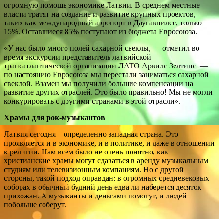
огромную помощь экономике Латвии. В среднем местные
власти тратят на создание и развитие крупных проектов,
таких как международный аэропорт в Даугавпилсе, только
15%. Оставшиеся 85% поступают из бюджета Евросоюза.
«У нас было много полей сахарной свеклы, — отметил во
время экскурсии представитель латвийской
трансатлантической организации ЛАТО Арвилс Зелтинс, —
по настоянию Евросоюза мы перестали заниматься сахарной
свеклой. Взамен мы получили большие компенсации на
развитие других отраслей. Это было правильно! Мы не могли
конкурировать с другими странами в этой отрасли».
Храмы для рок-музыкантов
Латвия сегодня – определенно западная страна. Это
проявляется и в экономике, и в политике, и даже в отношении
к религии. Нам всем было не очень понятно, как
христианские храмы могут сдаваться в аренду музыкальным
студиям или телевизионным компаниям. Но с другой
стороны, такой подход оправдан: в огромных средневековых
соборах в обычный будний день едва ли наберется десяток
прихожан. А музыканты и деньгами помогут, и людей
побольше соберут.