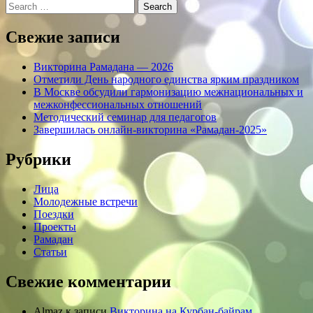
Search
Свежие записи
Викторина Рамадана — 2026
Отметили День народного единства ярким праздником
В Москве обсудили гармонизацию межнациональных и
межконфессиональных отношений
Методический семинар для педагогов
Завершилась онлайн-викторина «Рамадан-2025»
Рубрики
Лица
Молодежные встречи
Поездки
Проекты
Рамадан
Статьи
Свежие комментарии
Almaz
к записи
Викторина на Курбан-байрам