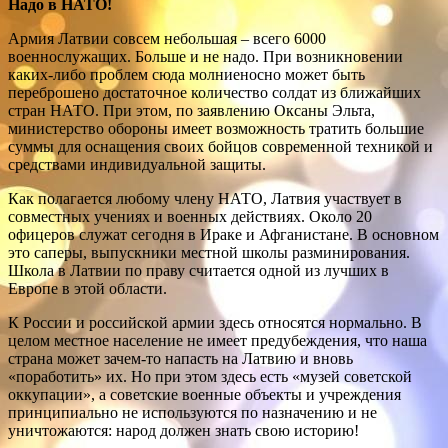
Надо в НАТО!
Армия Латвии совсем небольшая – всего 6000
военнослужащих. Больше и не надо. При возникновении
каких-либо проблем сюда молниеносно может быть
переброшено достаточное количество солдат из ближайших
стран НАТО. При этом, по заявлению Оксаны Эльта,
министерство обороны имеет возможность тратить большие
суммы для оснащения своих бойцов современной техникой и
средствами индивидуальной защиты.
Как полагается любому члену НАТО, Латвия участвует в
совместных учениях и военных действиях. Около 20
офицеров служат сегодня в Ираке и Афганистане. В основном
это саперы, выпускники местной школы разминирования.
Школа в Латвии по праву считается одной из лучших в
Европе в этой области.
К России и российской армии здесь относятся нормально. В
целом местное население не имеет предубеждения, что наша
страна может зачем-то напасть на Латвию и вновь
«поработить» их. Но при этом здесь есть «музей советской
оккупации», а советские военные объекты и учреждения
принципиально не используются по назначению и не
уничтожаются: народ должен знать свою историю!