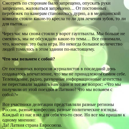
Смотреть по сторонам было запрещено, опускать руки
запрещено, жаловаться запрещено… От постоянных
перебежек по камерам становилось дурно, а в медицинской
комнате стояли какие-то кресла то ли для лечения зубов, то ли
для пыток…
Через час мы снова стояли у ворот гауптвахты. Мы больше не
смеялись, мы не обсуждали какие-то темы… Все понимали,
что, конечно, это была игра. Но некогда большое количество
людей томилось в этом здании по-настоящему.
Что мы возьмем с собой?
От постоянных вопросов журналистов в последний день
создавалось впечатление, что мы не принадлежим самим себе.
Телевидение, радио, различные информационные агентства
не переставали задавать нам один и тот же вопрос: «Что мы
получили от этой поездки в Латвию? Что мы возьмем с
собой?»
Все участники делегации представляли разные регионы
России, разные конфессии, разные политические взгляды.
Каждый из нас взял для себя что-то свое. Но все мы пришли к
одному мнению:
Да! Латвия страна Евросоюза.