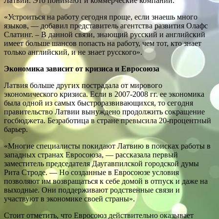
Латвии. Это понимают и коммерческие компании.
«Устроиться на работу сегодня проще, если знаешь много
языков, — добавил представитель агентства развития Олафс
Слатинг. – В данной связи, знающий русский и английский
имеет больше шансов попасть на работу, чем тот, кто знает
только английский, и не знает русского».
Экономика зависит от кризиса и Евросоюза
Латвия больше других пострадала от мирового
экономического кризиса. Если в 2007-2008 гг. ее экономика
была одной из самых быстроразвивающихся, то сегодня
правительство Латвии вынуждено продолжить сокращение
госбюджета. Безработица в стране превысила 20-процентный
барьер.
«Многие специалисты покидают Латвию в поисках работы в
западных странах Евросоюза, — рассказала первый
заместитель председателя Даугавпилской городской думы
Рита Строде. — Но созданные в Евросоюзе условия
позволяют им возвращаться к себе домой в отпуск и даже на
выходные. Они поддерживают родственные связи и
участвуют в экономике своей страны».
Стоит отметить, что Евросоюз действительно оказывает